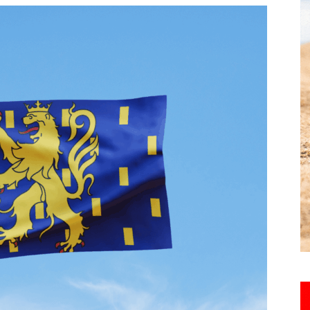
toute
l'info
locale
–