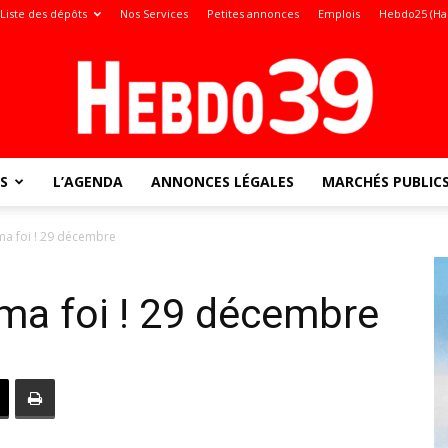
Liste des dépôts
Nos Services
Petites annonces
Emplois
Hebdo25 (Ha
S
L’AGENDA
ANNONCES LÉGALES
MARCHÉS PUBLIC
Jura
ma foi ! 29 décembre
ma foi ! 29 décembre
: