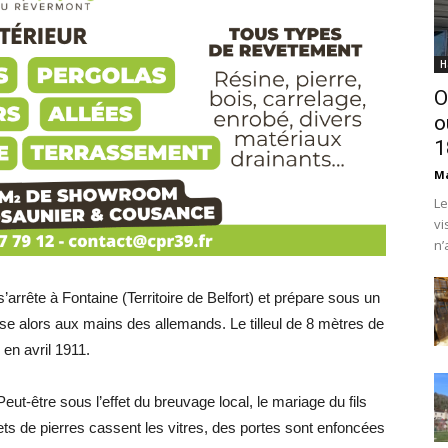
H
O
o
1
Ma
Le
vi
n’
rrête à Fontaine (Territoire de Belfort) et prépare sous un
ouse alors aux mains des allemands. Le tilleul de 8 mètres de
en avril 1911.
eut-être sous l’effet du breuvage local, le mariage du fils
ts de pierres cassent les vitres, des portes sont enfoncées