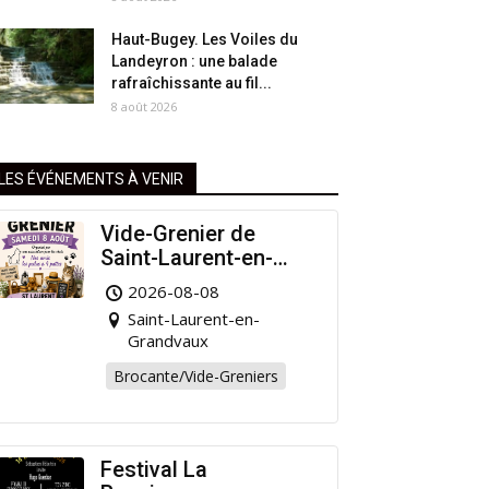
Haut-Bugey. Les Voiles du
Landeyron : une balade
rafraîchissante au fil...
8 août 2026
LES ÉVÉNEMENTS À VENIR
Vide-Grenier de
Saint-Laurent-en-
Grandvaux : Venez
2026-08-08
chiner pour la bonne
Saint-Laurent-en-
cause !
Grandvaux
Brocante/Vide-Greniers
Festival La