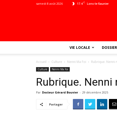
C
samedi 8 août 2026
17.4
Lons-le-Saunier
VIE LOCALE
DOSSIER
Accueil
Culture
Nenni Ma Foi
Rubrique. Nenni 
Culture
Nenni Ma Foi
Rubrique. Nenni 
Par
Docteur Gérard Bouvier
-
29 décembre 2025
Partager