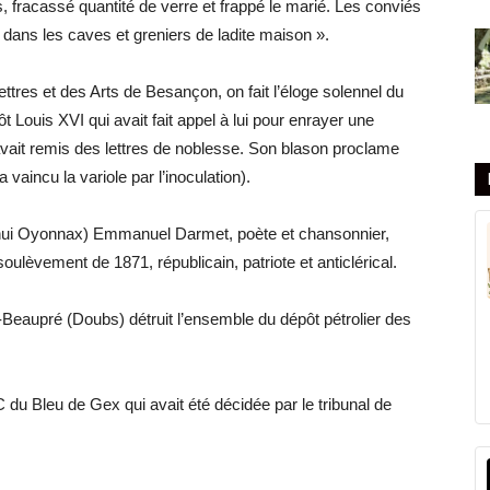
s, fracassé quantité de verre et frappé le marié. Les conviés
r dans les caves et greniers de ladite maison ».
ttres et des Arts de Besançon, on fait l’éloge solennel du
t Louis XVI qui avait fait appel à lui pour enrayer une
 avait remis des lettres de noblesse. Son blason proclame
a vaincu la variole par l’inoculation).
’hui Oyonnax) Emmanuel Darmet, poète et chansonnier,
lèvement de 1871, républicain, patriote et anticlérical.
eaupré (Doubs) détruit l’ensemble du dépôt pétrolier des
du Bleu de Gex qui avait été décidée par le tribunal de