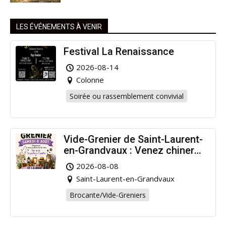
LES ÉVÉNEMENTS À VENIR
Festival La Renaissance
2026-08-14
Colonne
Soirée ou rassemblement convivial
Vide-Grenier de Saint-Laurent-
en-Grandvaux : Venez chiner
pour la bonne cause !
2026-08-08
Saint-Laurent-en-Grandvaux
Brocante/Vide-Greniers