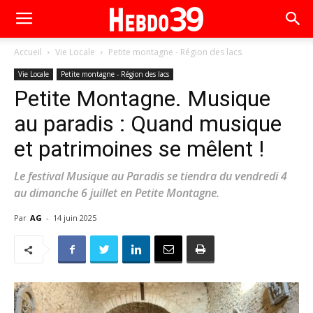
Accueil
Vie Locale
Petite montagne - Région des lacs
Vie Locale
Petite montagne - Région des lacs
Petite Montagne. Musique
au paradis : Quand musique
et patrimoines se mêlent !
Le festival Musique au Paradis se tiendra du vendredi 4
au dimanche 6 juillet en Petite Montagne.
Par
AG
-
14 juin 2025