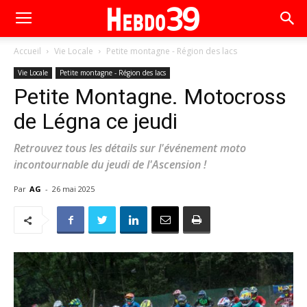
Accueil
Vie Locale
Petite montagne - Région des lacs
Vie Locale
Petite montagne - Région des lacs
Petite Montagne. Motocross
de Légna ce jeudi
Retrouvez tous les détails sur l'événement moto
incontournable du jeudi de l'Ascension !
Par
AG
-
26 mai 2025