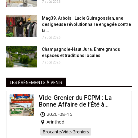
7 août 2026
Mag39. Arbois : Lucie Guiragossian, une
designeuse révolutionnaire engagée contre
la...
7 août 2026
Champagnole-Haut Jura. Entre grands
espaces et traditions locales
7 août 2026
LES ÉVÉNEMENTS À VENIR
Vide-Grenier du FCPM : La
Bonne Affaire de l’Été à
Arinthod !
2026-08-15
Arinthod
Brocante/Vide-Greniers