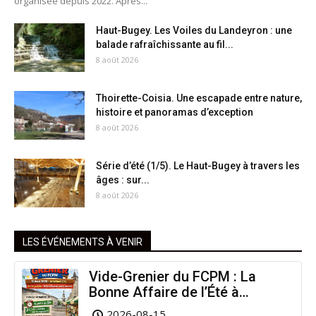
organisée depuis 2022. Après...
Haut-Bugey. Les Voiles du Landeyron : une
balade rafraîchissante au fil...
8 août 2026
Thoirette-Coisia. Une escapade entre nature,
histoire et panoramas d’exception
8 août 2026
Série d’été (1/5). Le Haut-Bugey à travers les
âges : sur...
8 août 2026
LES ÉVÉNEMENTS À VENIR
Vide-Grenier du FCPM : La
Bonne Affaire de l’Été à
Arinthod !
2026-08-15