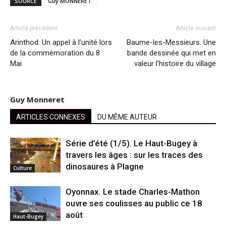
SOURCE
Guy MONNERET.
Article précédent
Article suivant
Arinthod. Un appel à l’unité lors
Baume-les-Messieurs. Une
de la commémoration du 8
bande dessinée qui met en
Mai
valeur l’histoire du village
Guy Monneret
ARTICLES CONNEXES
DU MÊME AUTEUR
Série d’été (1/5). Le Haut-Bugey à
travers les âges : sur les traces des
dinosaures à Plagne
Culture
Oyonnax. Le stade Charles-Mathon
ouvre ses coulisses au public ce 18
août
Haut-Bugey