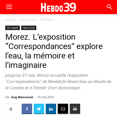
Accueil
Vie Locale
Haut Jura
Vie Locale
Haut Jura
Morez. L’exposition
“Correspondances” explore
l’eau, la mémoire et
l’imaginaire
Jusqu'au 27 mai, Morez accueille l’exposition
"Correspondances" de Bénédicte Reverchon au Musée de
la Lunette et à l’Atelier d’art domestique.
Par
Guy Monneret
-
16 mai 2026