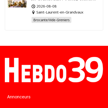
pour la bonne cause !
2026-08-08
Saint-Laurent-en-Grandvaux
Brocante/Vide-Greniers