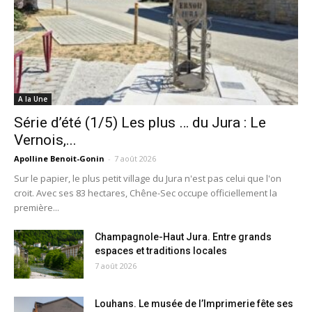
A la Une
Série d’été (1/5) Les plus … du Jura : Le
Vernois,...
Apolline Benoit-Gonin
-
7 août 2026
Sur le papier, le plus petit village du Jura n'est pas celui que l'on
croit. Avec ses 83 hectares, Chêne-Sec occupe officiellement la
première...
Champagnole-Haut Jura. Entre grands
espaces et traditions locales
7 août 2026
Louhans. Le musée de l’Imprimerie fête ses