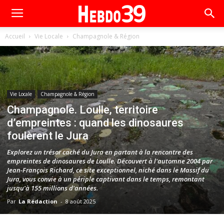
Accueil
Vie Locale
Champagnole & Région
Vie Locale
Champagnole & Région
Champagnole. Loulle, territoire
d’empreintes : quand les dinosaures
foulèrent le Jura
Explorez un trésor caché du Jura en partant à la rencontre des
empreintes de dinosaures de Loulle. Découvert à l'automne 2004 par
Jean-François Richard, ce site exceptionnel, niché dans le Massif du
Jura, vous convie à un périple captivant dans le temps, remontant
jusqu'à 155 millions d'années.
Par
La Rédaction
-
8 août 2025