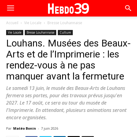
Accueil
Vie Locale
Bresse Louhannaise
Vie Locale
Bresse Louhannaise
Culture
Louhans. Musées des Beaux-
Arts et de l’Imprimerie : les
rendez-vous à ne pas
manquer avant la fermeture
Le samedi 13 juin, le musée des Beaux-Arts de Louhans
fermera ses portes, pour des travaux prévus jusqu'en
2027. Le 17 août, ce sera au tour du musée de
l'Imprimerie. En attendant, plusieurs animations seront
encore organisées.
Par
Matéo Bonin
-
7 juin 2026