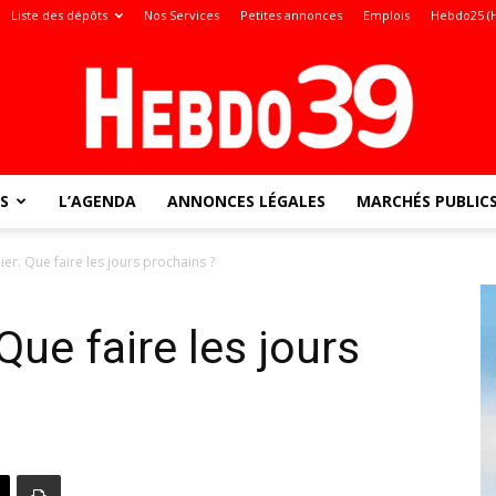
Liste des dépôts
Nos Services
Petites annonces
Emplois
Hebdo25 (
S
L’AGENDA
ANNONCES LÉGALES
MARCHÉS PUBLIC
Jura
ier. Que faire les jours prochains ?
Que faire les jours
: