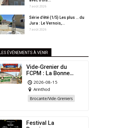
avec trois...
7 août 2026
Série d’été (1/5) Les plus … du
Jura : Le Vernois,...
7 août 2026
LES ÉVÉNEMENTS À VENIR
Vide-Grenier du
FCPM : La Bonne
Affaire de l’Été à
2026-08-15
Arinthod !
Arinthod
Brocante/Vide-Greniers
Festival La