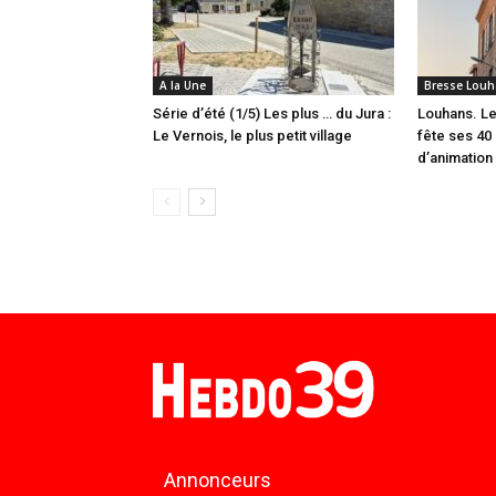
A la Une
Bresse Louh
Série d’été (1/5) Les plus … du Jura :
Louhans. Le
Le Vernois, le plus petit village
fête ses 40 
d’animation