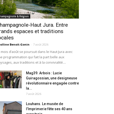
hampagnole & Région
hampagnole-Haut Jura. Entre
rands espaces et traditions
ocales
olline Benoit-Gonin
-
7 août 2026
 mois d’août se poursuit dans le Haut-Jura avec
e programmation qui fait la part belle aux
ysages, aux traditions et à la convivialité....
Mag39. Arbois : Lucie
Guiragossian, une designeuse
révolutionnaire engagée contre
la...
7 août 2026
Louhans. Le musée de
l’Imprimerie fête ses 40 ans