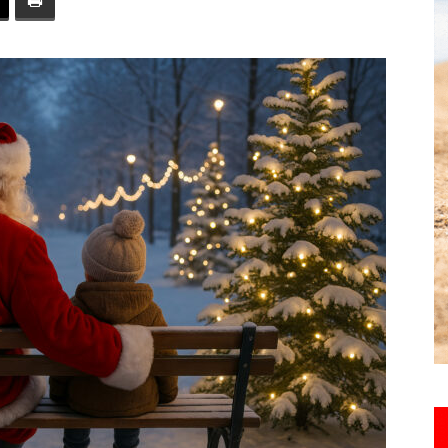
toute
l'info
locale
–