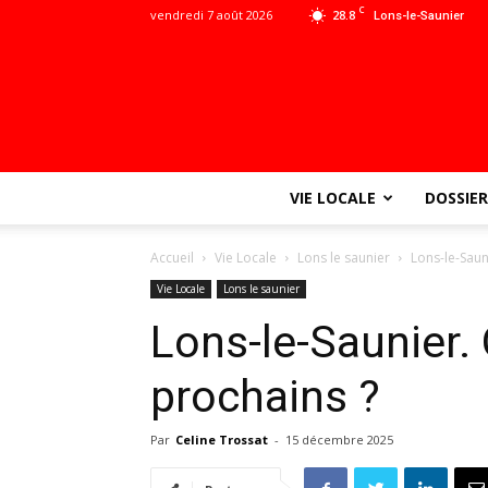
C
vendredi 7 août 2026
28.8
Lons-le-Saunier
VIE LOCALE
DOSSIER
Accueil
Vie Locale
Lons le saunier
Lons-le-Saun
Vie Locale
Lons le saunier
Lons-le-Saunier. 
prochains ?
Par
Celine Trossat
-
15 décembre 2025