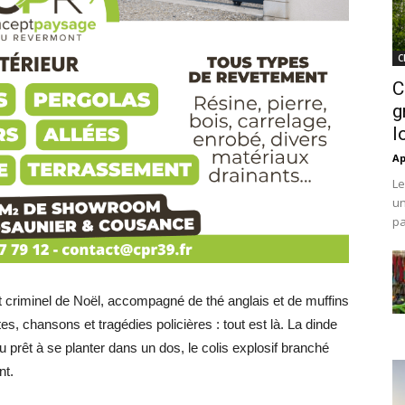
C
C
g
l
Ap
Le
un
pa
t criminel de Noël, accompagné de thé anglais et de muffins
es, chansons et tragédies policières : tout est là. La dinde
 prêt à se planter dans un dos, le colis explosif branché
nt.