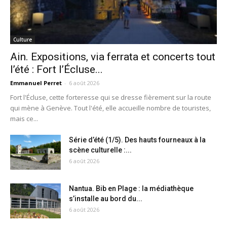
Culture
Ain. Expositions, via ferrata et concerts tout
l’été : Fort l’Écluse...
Emmanuel Perret
-
6 août 2026
Fort l'Écluse, cette forteresse qui se dresse fièrement sur la route
qui mène à Genève. Tout l'été, elle accueille nombre de touristes,
mais ce...
Série d’été (1/5). Des hauts fourneaux à la
scène culturelle :...
6 août 2026
Nantua. Bib en Plage : la médiathèque
s’installe au bord du...
6 août 2026