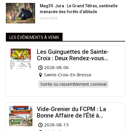
Mag39. Jura : Le Grand Tétras, sentinelle
menacée des forêts d’altitude
6 août 2026
LES ÉVÉNEMENTS À VENIR
Les Guinguettes de Sainte-
Croix : Deux Rendez-vous
Dansants pour Prolonger l’Été
2026-08-06
!
Sainte-Croix-En-Bresse
Soirée ou rassemblement convivial
Vide-Grenier du FCPM : La
Bonne Affaire de l’Été à
Arinthod !
2026-08-15