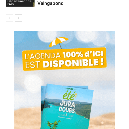
Département de
Vaingabond
l'Ain