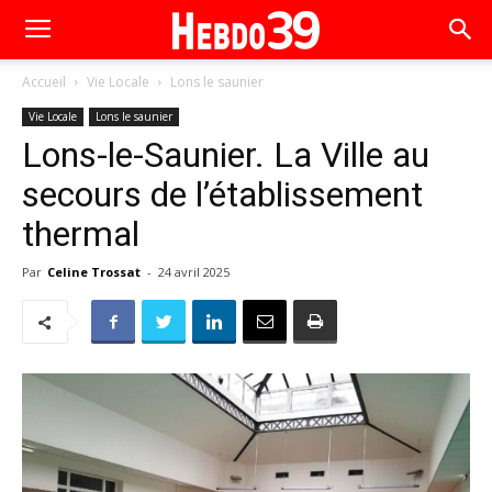
Accueil
Vie Locale
Lons le saunier
Vie Locale
Lons le saunier
Lons-le-Saunier. La Ville au
secours de l’établissement
thermal
Par
Celine Trossat
-
24 avril 2025