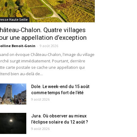
resse Haute Seille
hâteau-Chalon. Quatre villages
our une appellation d’exception
olline Benoit-Gonin
-
9 août 2026
and on évoque Château-Chalon, l'image du village
rché surgit immédiatement. Pourtant, derrière
tte carte postale se cache une appellation qui
étend bien au-delà de...
Dole. Le week-end du 15 août
comme temps fort de l’été
9 août 2026
Jura. Où observer au mieux
l’éclipse solaire du 12 août ?
9 août 2026