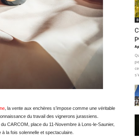
B
C
p
Ap
Qu
pe
ce
s'
une
, la vente aux enchères s’impose comme une véritable
onnaissance du travail des vignerons jurassiens.
ll du CARCOM, place du 11-Novembre à Lons-le-Saunier,
 à la fois solennelle et spectaculaire.