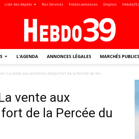
Liste des dépôts
Nos Services
Petites annonces
Emplois
Hebdo25 
S
L’AGENDA
ANNONCES LÉGALES
MARCHÉS PUBLIC
Jura
ier. La vente aux enchères, temps fort de la Percée du Vin...
 La vente aux
:
fort de la Percée du