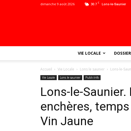
C
dimanche 9 août 2026
30.7
Lons-le-Saunier
VIE LOCALE
DOSSIER
Accueil
Vie Locale
Lons le saunier
Lons-le-Saun
Vie Locale
Lons le saunier
Publi-Info
Lons-le-Saunier.
enchères, temps 
Vin Jaune