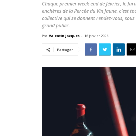
Chaque premier week-end de février, le Jura
enchères de la Percée du Vin Jaune, c’est to
collective qui se donnent rendez-vous, sous 
grand public.
Par
Valentin Jacques
-
16 janvier 2026
Partager