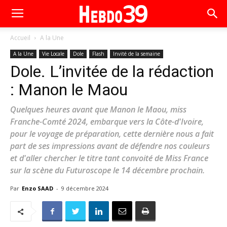
Accueil
A la Une
A la Une
Vie Locale
Dole
Flash
Invité de la semaine
Dole. L’invitée de la rédaction
: Manon le Maou
Quelques heures avant que Manon le Maou, miss
Franche-Comté 2024, embarque vers la Côte-d'Ivoire,
pour le voyage de préparation, cette dernière nous a fait
part de ses impressions avant de défendre nos couleurs
et d'aller chercher le titre tant convoité de Miss France
sur la scène du Futuroscope le 14 décembre prochain.
Par
Enzo SAAD
-
9 décembre 2024