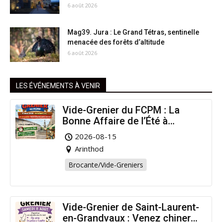
6 août 2026
Mag39. Jura : Le Grand Tétras, sentinelle
menacée des forêts d’altitude
6 août 2026
LES ÉVÉNEMENTS À VENIR
Vide-Grenier du FCPM : La
Bonne Affaire de l’Été à
Arinthod !
2026-08-15
Arinthod
Brocante/Vide-Greniers
Vide-Grenier de Saint-Laurent-
en-Grandvaux : Venez chiner