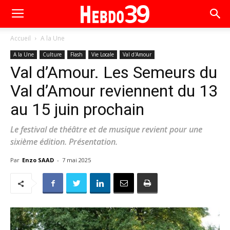
Accueil
A la Une
A la Une
Culture
Flash
Vie Locale
Val d'Amour
Val d’Amour. Les Semeurs du
Val d’Amour reviennent du 13
au 15 juin prochain
Le festival de théâtre et de musique revient pour une
sixième édition. Présentation.
Par
Enzo SAAD
-
7 mai 2025