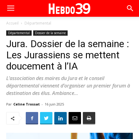
Accueil
Départemental
Départemental
Dossier de la semaine
Jura. Dossier de la semaine :
Les Jurassiens se mettent
doucement à l’IA
L’association des maires du Jura et le conseil
départemental viennent d’organiser un premier forum à
destination des élus. Ambiance…
Par
Celine Trossat
-
16 juin 2025