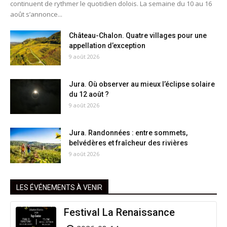
continuent de rythmer le quotidien dolois. La semaine du 10 au 16
août s’annonce...
Château-Chalon. Quatre villages pour une
appellation d’exception
9 août 2026
Jura. Où observer au mieux l’éclipse solaire
du 12 août ?
9 août 2026
Jura. Randonnées : entre sommets,
belvédères et fraîcheur des rivières
9 août 2026
LES ÉVÉNEMENTS À VENIR
Festival La Renaissance