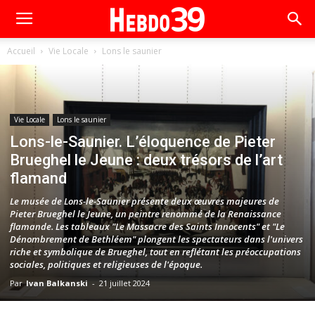
Accueil
Vie Locale
Lons le saunier
Vie Locale
Lons le saunier
Lons-le-Saunier. L’éloquence de Pieter
Brueghel le Jeune : deux trésors de l’art
flamand
Le musée de Lons-le-Saunier présente deux œuvres majeures de
Pieter Brueghel le Jeune, un peintre renommé de la Renaissance
flamande. Les tableaux "Le Massacre des Saints Innocents" et "Le
Dénombrement de Bethléem" plongent les spectateurs dans l'univers
riche et symbolique de Brueghel, tout en reflétant les préoccupations
sociales, politiques et religieuses de l'époque.
Par
Ivan Balkanski
-
21 juillet 2024