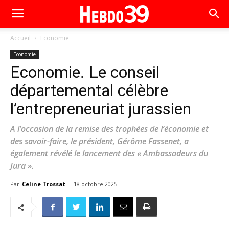
Accueil
Economie
Economie
Economie. Le conseil
départemental célèbre
l’entrepreneuriat jurassien
A l’occasion de la remise des trophées de l’économie et
des savoir-faire, le président, Gérôme Fassenet, a
également révélé le lancement des « Ambassadeurs du
Jura ».
Par
Celine Trossat
-
18 octobre 2025