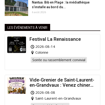
Nantua. Bib en Plage : la médiathèque
s’installe au bord du...
6 août 2026
LES ÉVÉNEMENTS À VENIR
Festival La Renaissance
2026-08-14
Colonne
Soirée ou rassemblement convivial
Vide-Grenier de Saint-Laurent-
en-Grandvaux : Venez chiner
pour la bonne cause !
2026-08-08
Saint-Laurent-en-Grandvaux