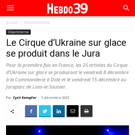
Accueil
Départemental
Départemental
Le Cirque d’Ukraine sur glace
se produit dans le Jura
Pour la première fois en France, les 25 artistes du Cirque
d’Ukraine sur glace se produiront le vendredi 8 décembre
à la Commanderie à Dole et le vendredi 15 décembre au
Juraparc de Lons-le-Saunier.
Par
Cyril Kempfer
-
5 décembre 2023