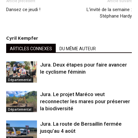
Article précédent
Article suivant
Dansez ce jeudi !
L’invité de la semaine :
Stéphane Hardy
Cyril Kempfer
ARTICLES CONNEXES
DU MÊME AUTEUR
Jura. Deux étapes pour faire avancer
le cyclisme féminin
Départemental
Jura. Le projet Maréco veut
reconnecter les mares pour préserver
la biodiversité
Départemental
Jura. La route de Bersaillin fermée
jusqu’au 4 août