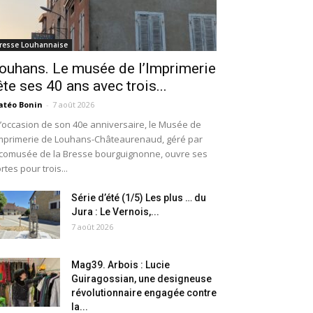
resse Louhannaise
ouhans. Le musée de l’Imprimerie
ête ses 40 ans avec trois...
téo Bonin
-
7 août 2026
l’occasion de son 40e anniversaire, le Musée de
Imprimerie de Louhans-Châteaurenaud, géré par
Écomusée de la Bresse bourguignonne, ouvre ses
rtes pour trois...
Série d’été (1/5) Les plus … du
Jura : Le Vernois,...
7 août 2026
Mag39. Arbois : Lucie
Guiragossian, une designeuse
révolutionnaire engagée contre
la...