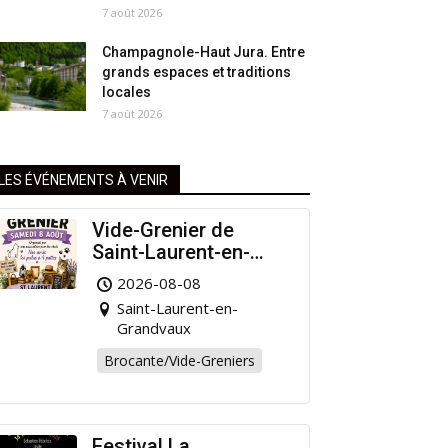
7 août 2026
Champagnole-Haut Jura. Entre
grands espaces et traditions
locales
7 août 2026
LES ÉVÉNEMENTS À VENIR
Vide-Grenier de
Saint-Laurent-en-
Grandvaux : Venez
2026-08-08
chiner pour la bonne
Saint-Laurent-en-
cause !
Grandvaux
Brocante/Vide-Greniers
Festival La