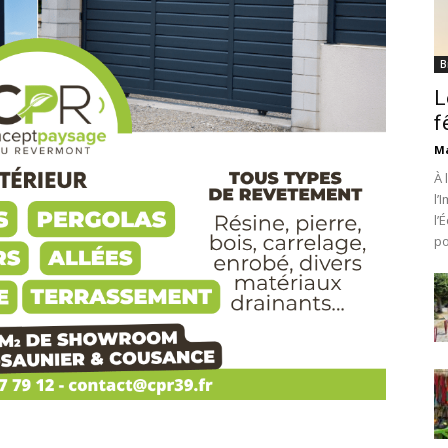
B
L
f
Ma
À 
l’
l’
po