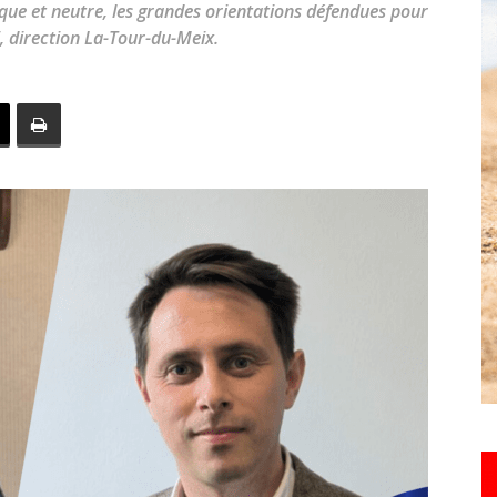
que et neutre, les grandes orientations défendues pour
toute
 direction La-Tour-du-Meix.
l'info
locale
–