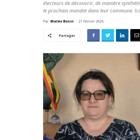
électeurs de découvrir, de manière synthéti
le prochain mandat dans leur commune. Ici,
Par
Matéo Bonin
-
21 février 2026
Partager