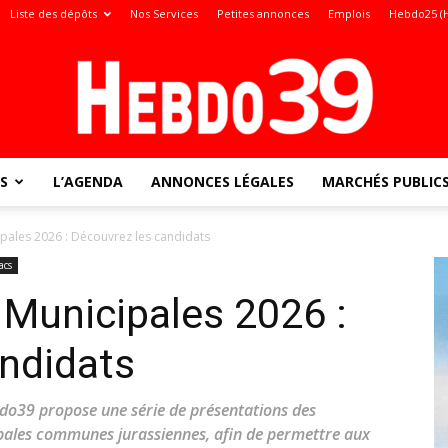
Liste des dépôts
Nos Services
Petites annonces
Emplois
Hebdo25 (
S
L’AGENDA
ANNONCES LÉGALES
MARCHÉS PUBLIC
Jura
ipales 2026 : Découvrez les candidats
acs
 Municipales 2026 :
:
ndidats
bdo39 propose une série de présentations des
cipales communes jurassiennes, afin de permettre aux