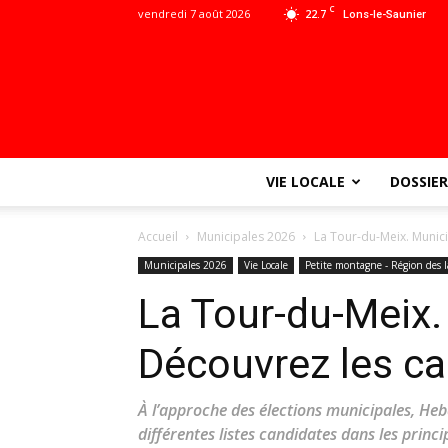
C
vendredi 7 août 2026
22.7
Lons-le-Saunier
VIE LOCALE
DOSSIER
Accueil
Municipales 2026
La Tour-du-Meix. Munic
Municipales 2026
Vie Locale
Petite montagne - Région des l
La Tour-du-Meix.
Découvrez les ca
À l’approche des élections municipales, He
différentes listes candidates dans les prin