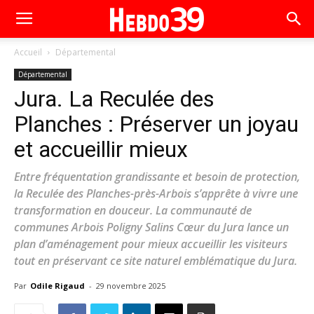
Accueil
Départemental
Départemental
Jura. La Reculée des
Planches : Préserver un joyau
et accueillir mieux
Entre fréquentation grandissante et besoin de protection,
la Reculée des Planches-près-Arbois s’apprête à vivre une
transformation en douceur. La communauté de
communes Arbois Poligny Salins Cœur du Jura lance un
plan d’aménagement pour mieux accueillir les visiteurs
tout en préservant ce site naturel emblématique du Jura.
Par
Odile Rigaud
-
29 novembre 2025