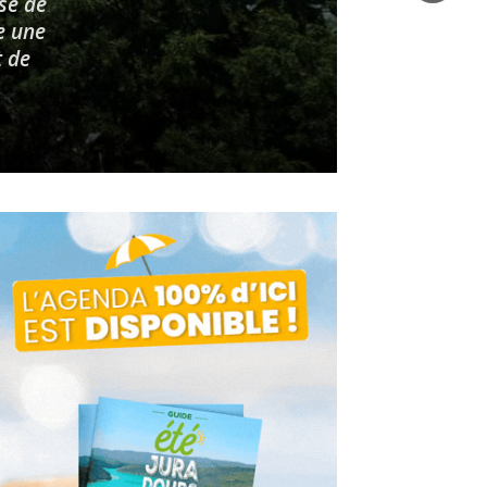
ise de
e une
t de