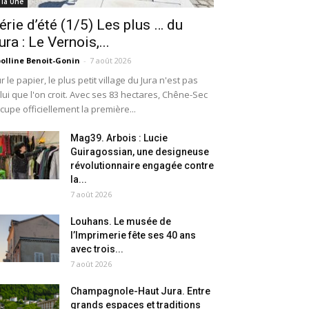
 la Une
érie d’été (1/5) Les plus … du
ura : Le Vernois,...
olline Benoit-Gonin
-
7 août 2026
r le papier, le plus petit village du Jura n'est pas
lui que l'on croit. Avec ses 83 hectares, Chêne-Sec
cupe officiellement la première...
Mag39. Arbois : Lucie
Guiragossian, une designeuse
révolutionnaire engagée contre
la...
7 août 2026
Louhans. Le musée de
l’Imprimerie fête ses 40 ans
avec trois...
7 août 2026
Champagnole-Haut Jura. Entre
grands espaces et traditions