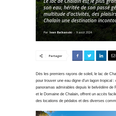
Le lac de Chalain est le plus gra
son eau, héritée de son passé gé
multitude d'activités, des plais
Chalain une destination inconto
Par
Ivan Balkanski
-
9 août 2024
Partager
Dès les premiers rayons de soleil, le lac de Chal
pour trouver une eau digne d’un lagon tropical :
panoramas admirables depuis le belvédère de F
et le Domaine de Chalain, offrent un accès facil
des locations de pédalos et des diverses commod