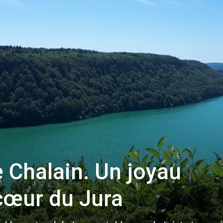
toute
l'info
locale
e Chalain. Un joyau
cœur du Jura
–