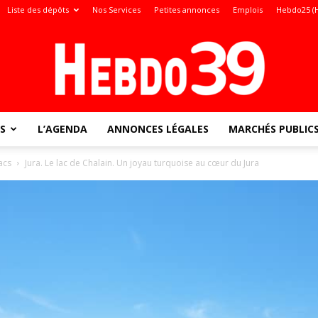
Liste des dépôts
Nos Services
Petites annonces
Emplois
Hebdo25 (
S
L’AGENDA
ANNONCES LÉGALES
MARCHÉS PUBLIC
Jura
acs
Jura. Le lac de Chalain. Un joyau turquoise au cœur du Jura
: