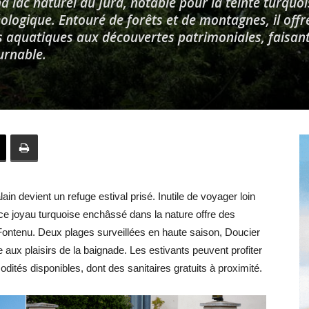
nd lac naturel du Jura, notable pour la teinte turquo
ologique. Entouré de forêts et de montagnes, il offr
irs aquatiques aux découvertes patrimoniales, faisan
urnable.
Hebdo39
ain devient un refuge estival prisé. Inutile de voyager loin
 ce joyau turquoise enchâssé dans la nature offre des
ontenu. Deux plages surveillées en haute saison, Doucier
e aux plaisirs de la baignade. Les estivants peuvent profiter
ités disponibles, dont des sanitaires gratuits à proximité.