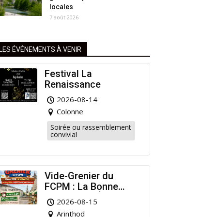
locales
7 août 2026
LES ÉVÉNEMENTS À VENIR
Festival La
Renaissance
2026-08-14
Colonne
Soirée ou rassemblement
convivial
Vide-Grenier du
FCPM : La Bonne
Affaire de l’Été à
2026-08-15
Arinthod !
Arinthod