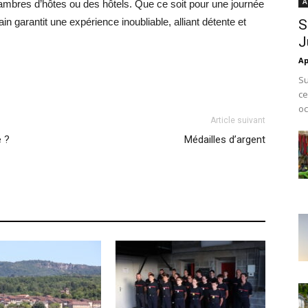
A
ambres d’hôtes ou des hôtels. Que ce soit pour une journée
in garantit une expérience inoubliable, alliant détente et
S
J
Ap
Su
ce
oc
Article suivant
é ?
Médailles d’argent