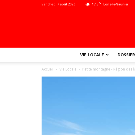
C
vendredi 7 août 2026
17.5
Lons-le-Saunier
VIE LOCALE
DOSSIER
Accueil
Vie Locale
Petite montagne - Région des l