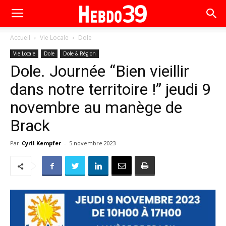
Accueil
Vie Locale
Dole
Vie Locale
Dole
Dole & Région
Dole. Journée “Bien vieillir
dans notre territoire !” jeudi 9
novembre au manège de
Brack
Par
Cyril Kempfer
-
5 novembre 2023