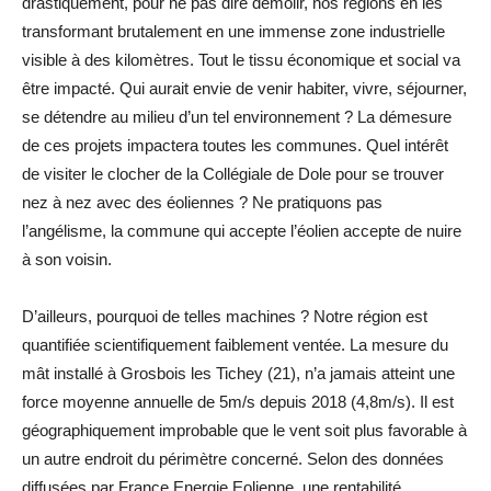
drastiquement, pour ne pas dire démolir, nos régions en les
transformant brutalement en une immense zone industrielle
visible à des kilomètres. Tout le tissu économique et social va
être impacté. Qui aurait envie de venir habiter, vivre, séjourner,
se détendre au milieu d’un tel environnement ? La démesure
de ces projets impactera toutes les communes. Quel intérêt
de visiter le clocher de la Collégiale de Dole pour se trouver
nez à nez avec des éoliennes ? Ne pratiquons pas
l’angélisme, la commune qui accepte l’éolien accepte de nuire
à son voisin.
D’ailleurs, pourquoi de telles machines ? Notre région est
quantifiée scientifiquement faiblement ventée. La mesure du
mât installé à Grosbois les Tichey (21), n’a jamais atteint une
force moyenne annuelle de 5m/s depuis 2018 (4,8m/s). Il est
géographiquement improbable que le vent soit plus favorable à
un autre endroit du périmètre concerné. Selon des données
diffusées par France Energie Eolienne, une rentabilité