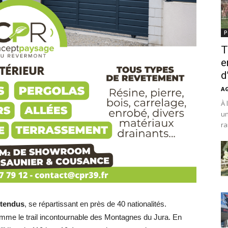
P
T
e
d
A
À 
un
ra
ttendus
, se répartissant en près de 40 nationalités.
comme le trail incontournable des Montagnes du Jura. En