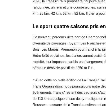
2026, la Transju’Trails proposera, toujours ave
randonnée, un relai et une course jeunes, sur 
km, 25 km, 42 km, 62 km, 82 km. Il y en a pour 
Le sport quatre saisons pris 
Ce nouveau parcours ultra part de Champagnol
diversité de paysages : Syam, Les Planches-e
Bois, Les Marais, Prémanon pour franchir la li
Entre forêt et plaines, les trailers auront plaisir 
rapidité, leur imposant parfois un changement d
offrira un dénivelé positif de 4350 m D+.
« Avec cette nouvelle édition de La Transju’Trail
Trans’Organisation, nous poursuivons notre dév
événements Transju’ restent des vecteurs d’attra
de 110 km a quelque chose de symbolique en re
Rousses, passage de la Transjurassienne et arri