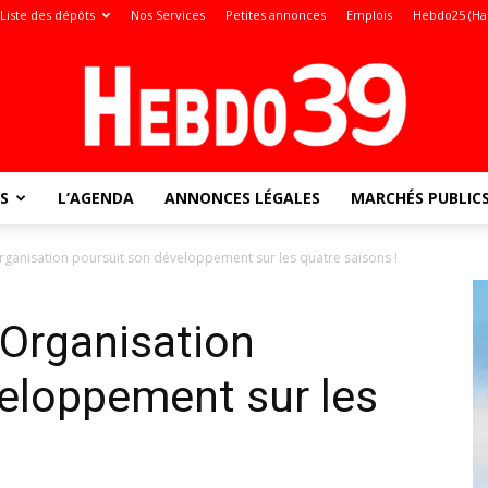
Liste des dépôts
Nos Services
Petites annonces
Emplois
Hebdo25 (Ha
S
L’AGENDA
ANNONCES LÉGALES
MARCHÉS PUBLIC
Jura
Organisation poursuit son développement sur les quatre saisons !
’Organisation
:
eloppement sur les