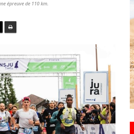
, une épreuve de 110 km.
toute
l'info
locale
–