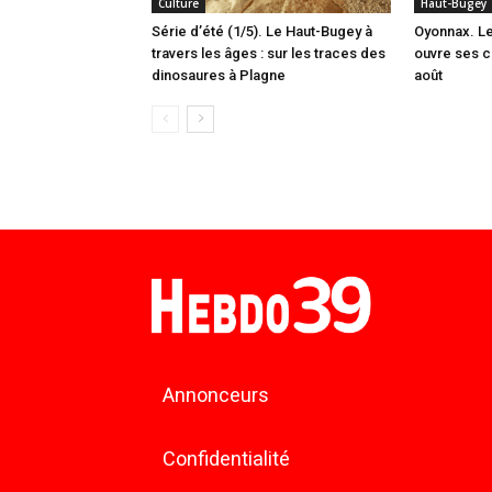
Culture
Haut-Bugey
Série d’été (1/5). Le Haut-Bugey à
Oyonnax. L
travers les âges : sur les traces des
ouvre ses c
dinosaures à Plagne
août