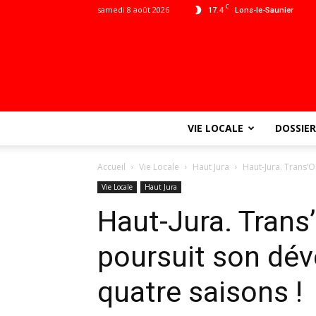
C
samedi 8 août 2026
17.4
Lons-le-Saunier
VIE LOCALE
DOSSIER
Accueil
Vie Locale
Haut Jura
Haut-Jura. Trans’
Vie Locale
Haut Jura
Haut-Jura. Trans
poursuit son dév
quatre saisons !