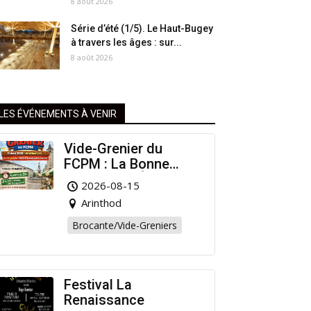
8 août 2026
Série d’été (1/5). Le Haut-Bugey
à travers les âges : sur...
8 août 2026
LES ÉVÉNEMENTS À VENIR
Vide-Grenier du
FCPM : La Bonne
Affaire de l’Été à
2026-08-15
Arinthod !
Arinthod
Brocante/Vide-Greniers
Festival La
Renaissance