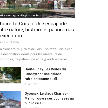
etite montagne - Région des lacs
hoirette-Coisia. Une escapade
ntre nature, histoire et panoramas
’exception
G
-
8 août 2026
la frontière du Jura et de l'Ain, Thoirette-Coisia est
e destination idéale pour les amateurs de
ndonnée, de patrimoine et de grands espaces....
Haut-Bugey. Les Voiles du
Landeyron : une balade
rafraîchissante au fil...
8 août 2026
Oyonnax. Le stade Charles-
Mathon ouvre ses coulisses au
public ce 18...