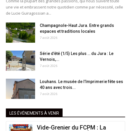
Comme la plupart des grandes passions, qui nous suivent toute
une vie et embrassent notre quotidien comme par nécessité, celle
de Lucie Guiragossian a...
Champagnole-Haut Jura. Entre grands
espaces et traditions locales
7 août 2026
Série d’été (1/5) Les plus … du Jura : Le
Vernois,...
7 août 2026
Louhans. Le musée de l’Imprimerie fête ses
40 ans avec trois...
7 août 2026
LES ÉVÉNEMENTS À VENIR
Vide-Grenier du FCPM : La