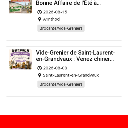
Bonne Affaire de l’Été à
Arinthod !
2026-08-15
Arinthod
Brocante/Vide-Greniers
Vide-Grenier de Saint-Laurent-
en-Grandvaux : Venez chiner
pour la bonne cause !
2026-08-08
Saint-Laurent-en-Grandvaux
Brocante/Vide-Greniers