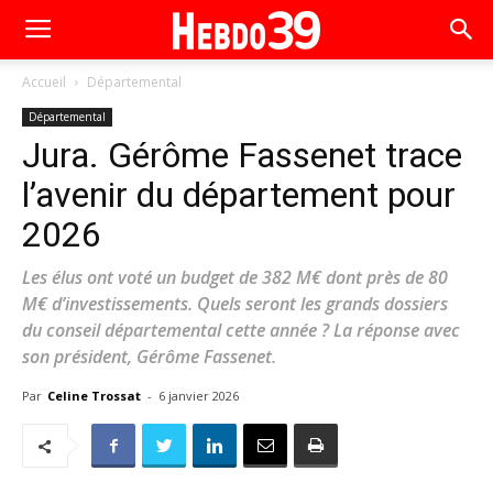
Accueil
Départemental
Départemental
Jura. Gérôme Fassenet trace
l’avenir du département pour
2026
Les élus ont voté un budget de 382 M€ dont près de 80
M€ d’investissements. Quels seront les grands dossiers
du conseil départemental cette année ? La réponse avec
son président, Gérôme Fassenet.
Par
Celine Trossat
-
6 janvier 2026