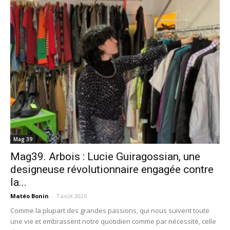
Mag 39
Mag39. Arbois : Lucie Guiragossian, une
designeuse révolutionnaire engagée contre
la...
Matéo Bonin
-
7 août 2026
Comme la plupart des grandes passions, qui nous suivent toute
une vie et embrassent notre quotidien comme par nécessité, celle