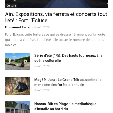
Culture
Ain. Expositions, via ferrata et concerts tout
l’été : Fort l’Écluse...
Emmanuel Perret
-
6 août 2026
Fort l'Écluse, cette forteresse qui se dresse fièrement sur la route
qui mène à Genève. Tout l'été, elle accueille nombre de touristes,
mais ce...
Série d’été (1/5). Des hauts fourneaux à la
scène culturelle :...
6 août 2026
Mag39. Jura : Le Grand Tétras, sentinelle
menacée des forêts d’altitude
6 août 2026
Nantua. Bib en Plage : la médiathèque
s’installe au bord du...