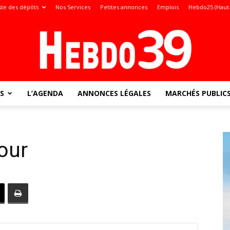
ste des dépôts
Nos Services
Petites annonces
Emplois
Hebdo25 (Haut
S
L’AGENDA
ANNONCES LÉGALES
MARCHÉS PUBLIC
Jura
our
: