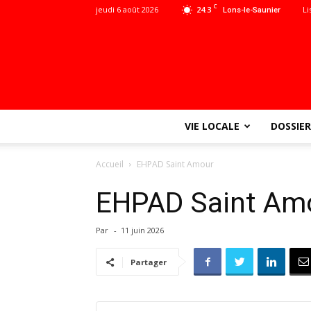
C
jeudi 6 août 2026
24.3
Li
Lons-le-Saunier
VIE LOCALE
DOSSIER
Accueil
EHPAD Saint Amour
EHPAD Saint Am
Par
-
11 juin 2026
Partager