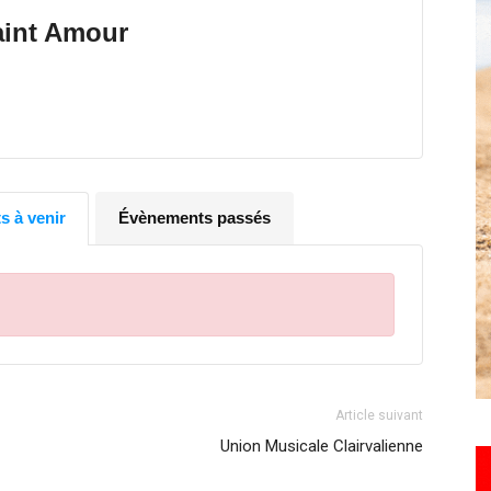
toute
int Amour
l'info
 à venir
Évènements passés
locale
Article suivant
Union Musicale Clairvalienne
–