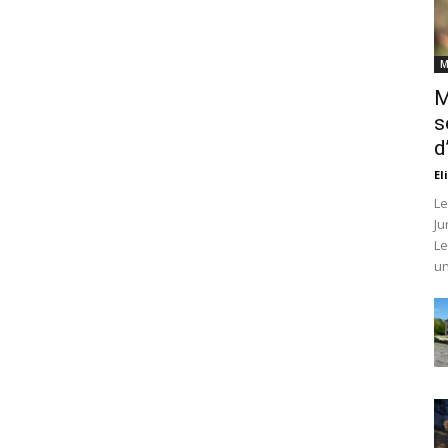
M
M
s
d
El
Le
Ju
Le
un