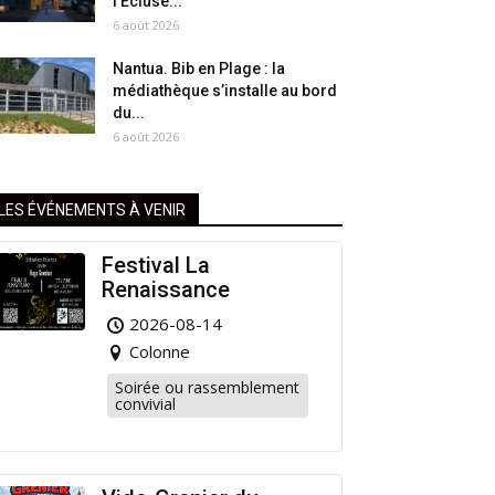
l’Écluse...
6 août 2026
Nantua. Bib en Plage : la
médiathèque s’installe au bord
du...
6 août 2026
LES ÉVÉNEMENTS À VENIR
Festival La
Renaissance
2026-08-14
Colonne
Soirée ou rassemblement
convivial