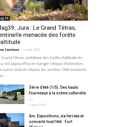
ag 39
ag39. Jura : Le Grand Tétras,
entinelle menacée des forêts
’altitude
isa Cantaux
-
6 août 2026
 Grand Tétras, emblème des forêts d’altitude du
ra, est aujourd’hui en danger critique d’extinction.
s suivis réalisés depuis les années 1990 montrent
e...
Série d’été (1/5). Des hauts
fourneaux à la scène culturelle
:...
6 août 2026
Ain. Expositions, via ferrata et
concerts tout l’été : Fort