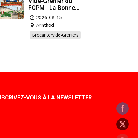
Vide-Grenier du
FCPM : La Bonne
Affaire de l’Été à
2026-08-15
Arinthod !
Arinthod
Brocante/Vide-Greniers