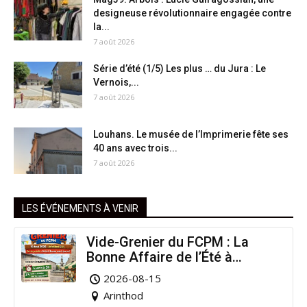
designeuse révolutionnaire engagée contre
la...
7 août 2026
Série d’été (1/5) Les plus … du Jura : Le
Vernois,...
7 août 2026
Louhans. Le musée de l’Imprimerie fête ses
40 ans avec trois...
7 août 2026
LES ÉVÉNEMENTS À VENIR
Vide-Grenier du FCPM : La
Bonne Affaire de l’Été à
Arinthod !
2026-08-15
Arinthod