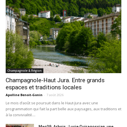
Champagnole & Région
Champagnole-Haut Jura. Entre grands
espaces et traditions locales
Apolline Benoit-Gonin
-
7 août 2026
Le mois d’août se poursuit dans le Haut-Jura avec une
programmation qui fait la part belle aux paysages, aux traditions et
à la convivialité....
Mag39. Arbois : Lucie Guiragossian, une