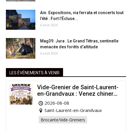
Ain. Expositions, via ferrata et concerts tout
l’été : Fort l’Écluse...
6 août 2026
Mag39. Jura : Le Grand Tétras, sentinelle
menacée des forêts d’altitude
6 août 2026
LES ÉVÉNEMENTS À VENIR
Vide-Grenier de Saint-Laurent-
en-Grandvaux : Venez chiner
pour la bonne cause !
2026-08-08
Saint-Laurent-en-Grandvaux
Brocante/Vide-Greniers