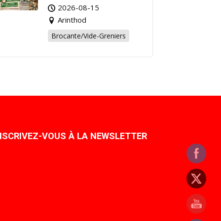
Affaire de l’Été à
2026-08-15
Arinthod !
Arinthod
Brocante/Vide-Greniers