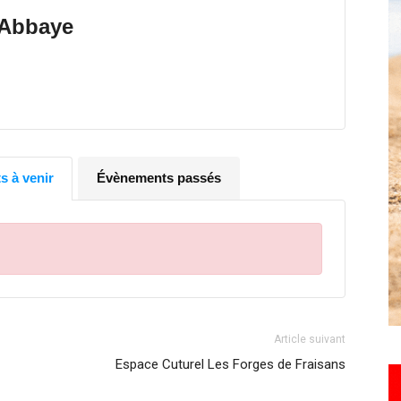
toute
'Abbaye
l'info
 à venir
Évènements passés
locale
Article suivant
Espace Cuturel Les Forges de Fraisans
–