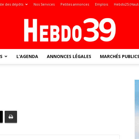
ste des dépôts
Nos Services
Petites annonces
Emplois
Hebdo25 (Haut
S
L’AGENDA
ANNONCES LÉGALES
MARCHÉS PUBLIC
Jura
: