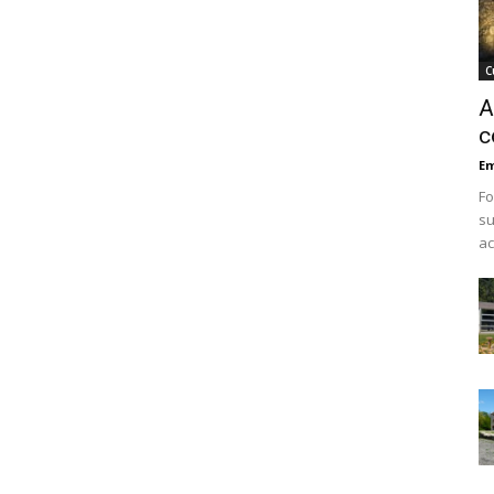
C
A
c
Em
Fo
su
ac