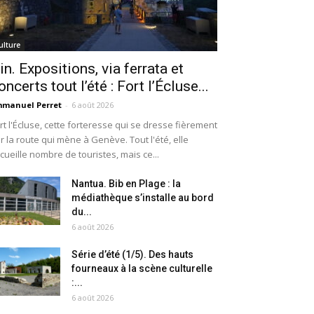
ulture
in. Expositions, via ferrata et
oncerts tout l’été : Fort l’Écluse...
manuel Perret
-
6 août 2026
rt l'Écluse, cette forteresse qui se dresse fièrement
r la route qui mène à Genève. Tout l'été, elle
cueille nombre de touristes, mais ce...
Nantua. Bib en Plage : la
médiathèque s’installe au bord
du...
6 août 2026
Série d’été (1/5). Des hauts
fourneaux à la scène culturelle
:...
6 août 2026