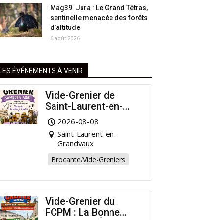
Mag39. Jura : Le Grand Tétras,
sentinelle menacée des forêts
d’altitude
6 août 2026
LES ÉVÉNEMENTS À VENIR
Vide-Grenier de
Saint-Laurent-en-
Grandvaux : Venez
2026-08-08
chiner pour la bonne
Saint-Laurent-en-
cause !
Grandvaux
Brocante/Vide-Greniers
Vide-Grenier du
FCPM : La Bonne