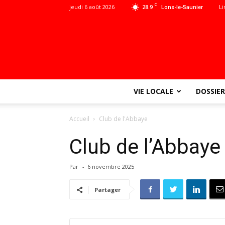
C
jeudi 6 août 2026
28.9
Li
Lons-le-Saunier
VIE LOCALE
DOSSIER
Accueil
Club de l'Abbaye
Club de l’Abbaye
Par
-
6 novembre 2025
Partager