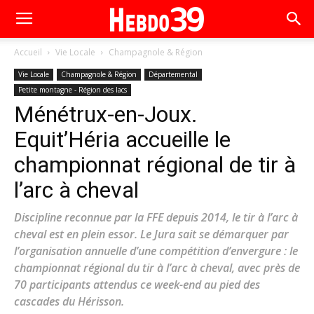
Accueil
Vie Locale
Champagnole & Région
Vie Locale
Champagnole & Région
Départemental
Petite montagne - Région des lacs
Ménétrux-en-Joux.
Equit’Héria accueille le
championnat régional de tir à
l’arc à cheval
Discipline reconnue par la FFE depuis 2014, le tir à l’arc à
cheval est en plein essor. Le Jura sait se démarquer par
l’organisation annuelle d’une compétition d’envergure : le
championnat régional du tir à l’arc à cheval, avec près de
70 participants attendus ce week-end au pied des
cascades du Hérisson.