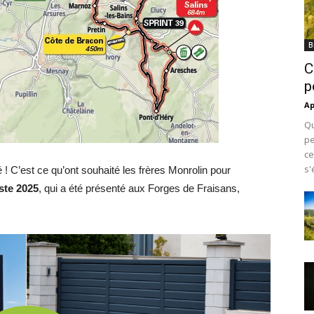
B
C
p
Ap
Qu
pe
ce
s'
 ! C’est ce qu’ont souhaité les frères Monrolin pour
ste 2025
, qui a été présenté aux Forges de Fraisans,