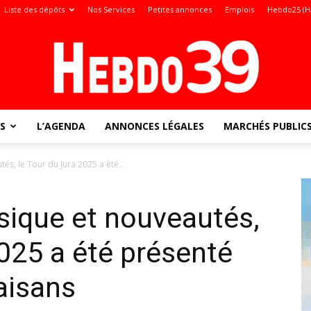
Liste des dépôts
Nos Services
Petites annonces
Emplois
Hebdo25 (H
S
L’AGENDA
ANNONCES LÉGALES
MARCHÉS PUBLIC
Jura
tés, le Tour du Jura 2025 a été...
ssique et nouveautés,
:
2025 a été présenté
aisans