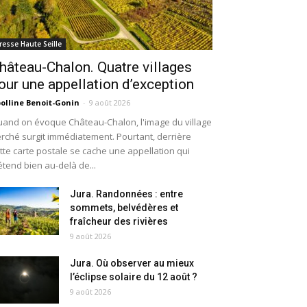
resse Haute Seille
hâteau-Chalon. Quatre villages
our une appellation d’exception
olline Benoit-Gonin
-
9 août 2026
and on évoque Château-Chalon, l'image du village
rché surgit immédiatement. Pourtant, derrière
tte carte postale se cache une appellation qui
étend bien au-delà de...
Jura. Randonnées : entre
sommets, belvédères et
fraîcheur des rivières
9 août 2026
Jura. Où observer au mieux
l’éclipse solaire du 12 août ?
9 août 2026