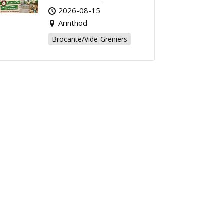
Affaire de l’Été à
2026-08-15
Arinthod !
Arinthod
Brocante/Vide-Greniers