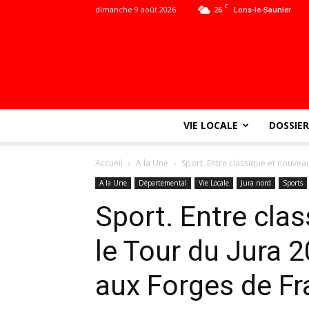
C
dimanche 9 août 2026
26
Lons-le-Saunier
VIE LOCALE
DOSSIER
Accueil
A la Une
Sport. Entre classique et nouveau
A la Une
Départemental
Vie Locale
Jura nord
Sports
Sport. Entre cla
le Tour du Jura 
aux Forges de Fr