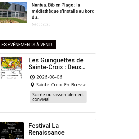
Nantua. Bib en Plage : la
médiathèque s’installe au bord
du...
6 août 2026
LES ÉVÉNEMENTS À VENIR
Les Guinguettes de
Sainte-Croix : Deux
Rendez-vous
2026-08-06
Dansants pour
Sainte-Croix-En-Bresse
Prolonger l’Été !
Soirée ou rassemblement
convivial
Festival La
Renaissance