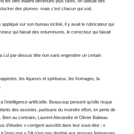
les oies étaient devenues plus rares, on utilisait des
à stocker des plumes- mais c’est chacun qui voit.
 appliqué sur son bureau incliné, il y avait le rubricateur qui
lumineur qui faisait des enluminures, le correcteur qui faisait
ça cul par-dessus tête non sans engendrer un certain
ppistes, les liqueurs et spiritueux, les fromages, la
.
 l’intelligence artificielle. Beaucoup pensent qu’elle risque
fants des assistés, partisans du moindre effort, en perte de
s. Bien au contraire, Laurent Alexandre et Olivier Babeau
lus d’études » corrigent aussitôt dans leur sous-titre : «
 à l’envi que « l’IA n’est pas destiné aux grosses feignasses