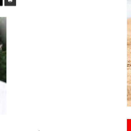
toute
l'info
locale
–