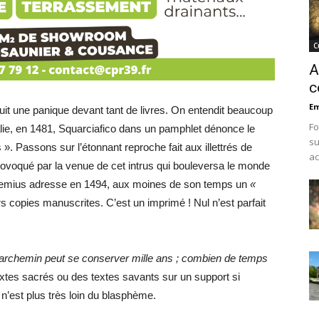
C
A
c
Em
it une panique devant tant de livres. On entendit beaucoup
Fo
talie, en 1481, Squarciafico dans un pamphlet dénonce le
su
s ». Passons sur l’étonnant reproche fait aux illettrés de
ac
provoqué par la venue de cet intrus qui bouleversa le monde
themius adresse en 1494, aux moines de son temps un
«
s copies manuscrites. C’est un imprimé ! Nul n’est parfait
parchemin peut se conserver mille ans ; combien de temps
extes sacrés ou des textes savants sur un support si
n’est plus très loin du blasphème.