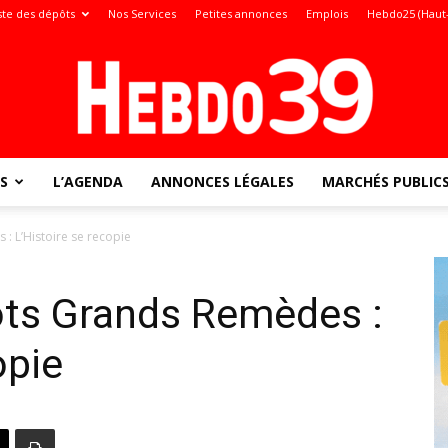
ste des dépôts
Nos Services
Petites annonces
Emplois
Hebdo25 (Haut
S
L’AGENDA
ANNONCES LÉGALES
MARCHÉS PUBLIC
Jura
: L’Histoire se recopie
ots Grands Remèdes :
:
opie