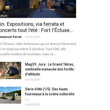
ulture
in. Expositions, via ferrata et
oncerts tout l’été : Fort l’Écluse...
manuel Perret
-
6 août 2026
rt l'Écluse, cette forteresse qui se dresse fièrement
r la route qui mène à Genève. Tout l'été, elle
cueille nombre de touristes, mais ce...
Mag39. Jura : Le Grand Tétras,
sentinelle menacée des forêts
d’altitude
6 août 2026
Série d’été (1/5). Des hauts
fourneaux à la scène culturelle
:...
6 août 2026