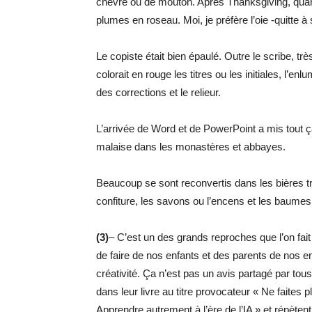
chèvre ou de mouton. Après Thanksgiving, quand 
plumes en roseau. Moi, je préfère l’oie -quitte 
Le copiste était bien épaulé. Outre le scribe, très
colorait en rouge les titres ou les initiales, l’en
des corrections et le relieur.
L’arrivée de Word et de PowerPoint a mis tout 
malaise dans les monastères et abbayes.
Beaucoup se sont reconvertis dans les bières tra
confiture, les savons ou l’encens et les baumes
(3)
– C’est un des grands reproches que l’on fait à
de faire de nos enfants et des parents de nos en
créativité. Ça n’est pas un avis partagé par tou
dans leur livre au titre provocateur « Ne faites p
Apprendre autrement à l’ère de l’IA » et répètent