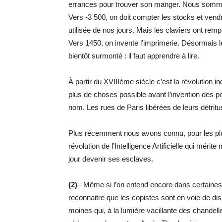
errances pour trouver son manger. Nous somm
Vers -3 500, on doit compter les stocks et vendre
utilisée de nos jours. Mais les claviers ont rempl
Vers 1450, on invente l’imprimerie. Désormais l
bientôt surmonté : il faut apprendre à lire.
À partir du XVIIIème siècle c’est la révolution ind
plus de choses possible avant l’invention des 
nom. Les rues de Paris libérées de leurs détritus
Plus récemment nous avons connu, pour les plus 
révolution de l’Intelligence Artificielle qui mér
jour devenir ses esclaves.
(2)
– Même si l’on entend encore dans certaines cl
reconnaitre que les copistes sont en voie de di
moines qui, à la lumière vacillante des chandel