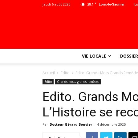
C
jeudi 6 août 2026
28.1
Li
Lons-le-Saunier
VIE LOCALE
DOSSIER
Accueil
Edito
Edito. Grands Mots Grands Remèdes 
Edito
Grands mots, grands remèdes
Edito. Grands M
L’Histoire se rec
Par
Docteur Gérard Bouvier
-
4 décembre 2025