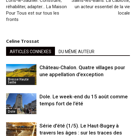
Lons-le-Saunier. Construire,
Salins-les-Bains. La Cabiotte,
réhabiliter, adapter… La Maison
un acteur essentiel de la vie
Pour Tous est sur tous les
locale
fronts
Celine Trossat
ARTICLES CONNEXES
DU MÊME AUTEUR
Château-Chalon. Quatre villages pour
une appellation d’exception
Bresse Haute
Seille
Dole. Le week-end du 15 août comme
temps fort de l’été
Dole
Série d’été (1/5). Le Haut-Bugey à
travers les âges : sur les traces des