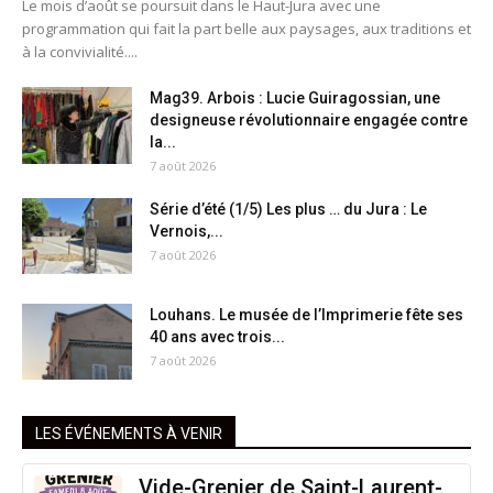
Le mois d’août se poursuit dans le Haut-Jura avec une
programmation qui fait la part belle aux paysages, aux traditions et
à la convivialité....
Mag39. Arbois : Lucie Guiragossian, une
designeuse révolutionnaire engagée contre
la...
7 août 2026
Série d’été (1/5) Les plus … du Jura : Le
Vernois,...
7 août 2026
Louhans. Le musée de l’Imprimerie fête ses
40 ans avec trois...
7 août 2026
LES ÉVÉNEMENTS À VENIR
Vide-Grenier de Saint-Laurent-