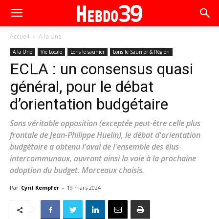
Accueil
A la Une
A la Une
Vie Locale
Lons le saunier
Lons le Saunier & Région
ECLA : un consensus quasi
général, pour le débat
d’orientation budgétaire
Sans véritable opposition (exceptée peut-être celle plus
frontale de Jean-Philippe Huelin), le débat d'orientation
budgétaire a obtenu l'aval de l'ensemble des élus
intercommunaux, ouvrant ainsi la voie à la prochaine
adoption du budget. Morceaux choisis.
Par
Cyril Kempfer
-
19 mars 2024