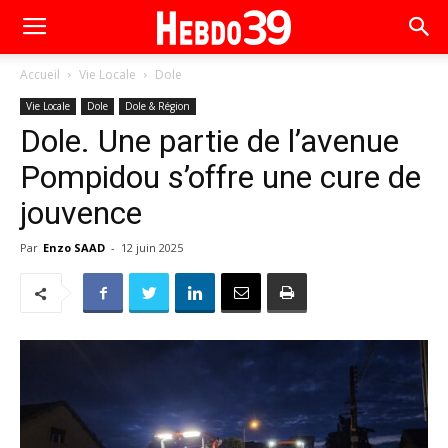
Accueil
Vie Locale
Dole
Vie Locale
Dole
Dole & Région
Dole. Une partie de l’avenue
Pompidou s’offre une cure de
jouvence
Par
Enzo SAAD
-
12 juin 2025