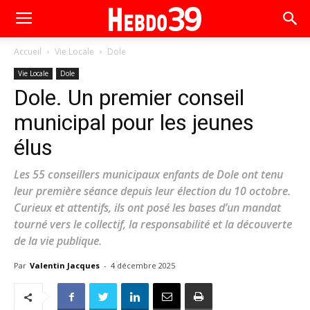
Accueil
Vie Locale
Dole
Vie Locale
Dole
Dole. Un premier conseil
municipal pour les jeunes
élus
Les 55 conseillers municipaux enfants de Dole ont tenu
leur première séance depuis leur élection du 10 octobre.
Curieux et attentifs, ils ont posé les bases d’un mandat
tourné vers le collectif, la responsabilité et la découverte
de la vie publique.
Par
Valentin Jacques
-
4 décembre 2025