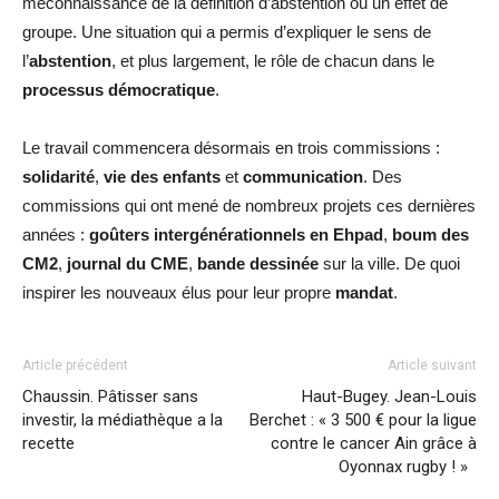
méconnaissance de la définition d’abstention ou un effet de
groupe. Une situation qui a permis d’expliquer le sens de
l’
abstention
, et plus largement, le rôle de chacun dans le
processus démocratique
.
Le travail commencera désormais en trois commissions :
solidarité
,
vie des enfants
et
communication
. Des
commissions qui ont mené de nombreux projets ces dernières
années :
goûters intergénérationnels en Ehpad
,
boum des
CM2
,
journal du CME
,
bande dessinée
sur la ville. De quoi
inspirer les nouveaux élus pour leur propre
mandat
.
Article précédent
Article suivant
Chaussin. Pâtisser sans
Haut-Bugey. Jean-Louis
investir, la médiathèque a la
Berchet : « 3 500 € pour la ligue
recette
contre le cancer Ain grâce à
Oyonnax rugby ! »