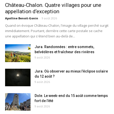
Château-Chalon. Quatre villages pour une
appellation d’exception
Apolline Benoit-Gonin
-
9 août 2026
Quand on évoque Château-Chalon, l'image du village perché surgit
immédiatement. Pourtant, derrière cette carte postale se cache
une appellation qui s'étend bien au-delà de...
Jura. Randonnées : entre sommets,
belvédères et fraîcheur des rivières
9 août 2026
Jura. Où observer au mieux l’éclipse solaire
du 12 août ?
9 août 2026
Dole. Le week-end du 15 août comme temps
fort de l’été
9 août 2026