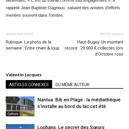
bénévoles. «
C’est du travail comme tout engagement
», a
rappelé Jean-Baptiste Gagnoux, saluant des années d’efforts
menées souvent dans l’ombre.
Article précédent
Article suivant
Rubrique. La photo de la
Haut-Bugey. Un montant
semaine : Entre chien & loup
record : 29 000 € collectés lors
d’Octobre rose
Valentin Jacques
ARTICLES CONNEXES
DU MÊME AUTEUR
Nantua. Bib en Plage : la médiathèque
s’installe au bord du lac cet été
Culture
Louhans. Le secret des Sœurs