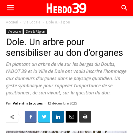
Accueil
Vie Locale
Dole & Région
Vie Locale
Dole & Région
Dole. Un arbre pour
sensibiliser au don d’organes
En plantant un arbre de vie sur les berges du Doubs,
l’ADOT 39 et la Ville de Dole ont voulu inscrire l’hommage
aux donneurs d’organes dans le paysage quotidien. Un
geste symbolique pour rappeler l’importance de se
positionner, de son vivant, sur la question du don.
Par
Valentin Jacques
-
12 décembre 2025