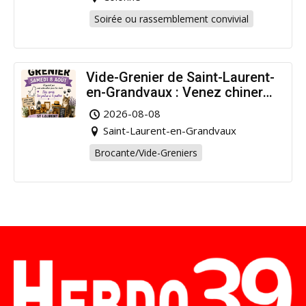
Soirée ou rassemblement convivial
Vide-Grenier de Saint-Laurent-
en-Grandvaux : Venez chiner
pour la bonne cause !
2026-08-08
Saint-Laurent-en-Grandvaux
Brocante/Vide-Greniers