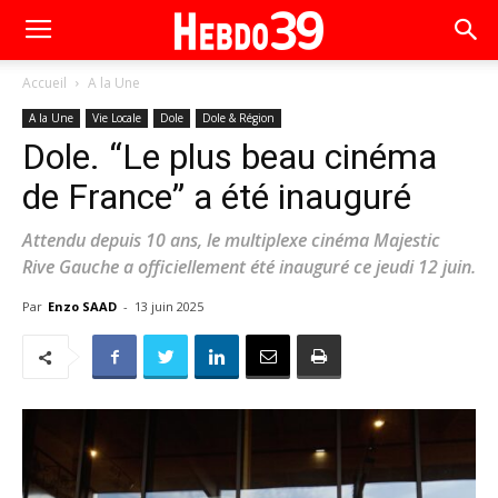
Accueil
A la Une
A la Une
Vie Locale
Dole
Dole & Région
Dole. “Le plus beau cinéma
de France” a été inauguré
Attendu depuis 10 ans, le multiplexe cinéma Majestic
Rive Gauche a officiellement été inauguré ce jeudi 12 juin.
Par
Enzo SAAD
-
13 juin 2025