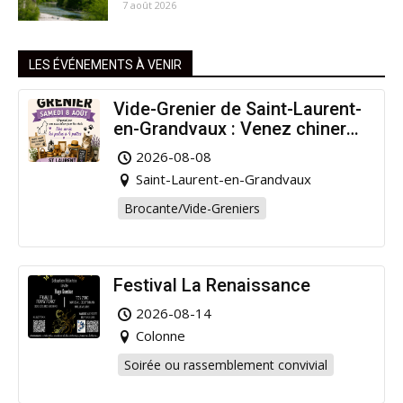
7 août 2026
LES ÉVÉNEMENTS À VENIR
Vide-Grenier de Saint-Laurent-
en-Grandvaux : Venez chiner
pour la bonne cause !
2026-08-08
Saint-Laurent-en-Grandvaux
Brocante/Vide-Greniers
Festival La Renaissance
2026-08-14
Colonne
Soirée ou rassemblement convivial