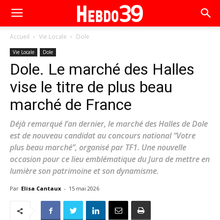
Accueil
Vie Locale
Dole
Vie Locale
Dole
Dole. Le marché des Halles
vise le titre de plus beau
marché de France
Déjà remarqué l’an dernier, le marché des Halles de Dole
est de nouveau candidat au concours national “Votre
plus beau marché”, organisé par TF1. Une nouvelle
occasion pour ce lieu emblématique du Jura de mettre en
lumière son patrimoine et son dynamisme.
Par
Elisa Cantaux
-
15 mai 2026