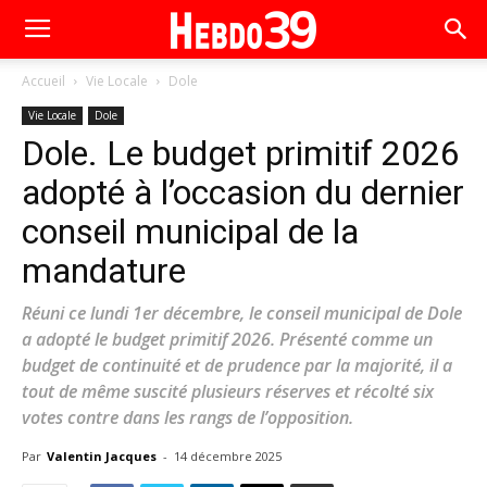
Accueil
Vie Locale
Dole
Vie Locale
Dole
Dole. Le budget primitif 2026
adopté à l’occasion du dernier
conseil municipal de la
mandature
Réuni ce lundi 1er décembre, le conseil municipal de Dole
a adopté le budget primitif 2026. Présenté comme un
budget de continuité et de prudence par la majorité, il a
tout de même suscité plusieurs réserves et récolté six
votes contre dans les rangs de l’opposition.
Par
Valentin Jacques
-
14 décembre 2025