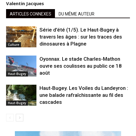
Valentin Jacques
ARTICLES CONNEXES
DU MÊME AUTEUR
Série d’été (1/5). Le Haut-Bugey à
travers les âges : sur les traces des
dinosaures à Plagne
Culture
Oyonnax. Le stade Charles-Mathon
ouvre ses coulisses au public ce 18
août
Haut-Bugey
Haut-Bugey. Les Voiles du Landeyron :
une balade rafraîchissante au fil des
cascades
Haut-Bugey