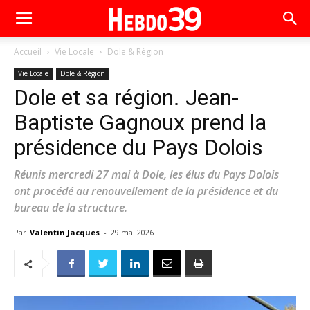
Accueil
Vie Locale
Dole & Région
Vie Locale
Dole & Région
Dole et sa région. Jean-
Baptiste Gagnoux prend la
présidence du Pays Dolois
Réunis mercredi 27 mai à Dole, les élus du Pays Dolois
ont procédé au renouvellement de la présidence et du
bureau de la structure.
Par
Valentin Jacques
-
29 mai 2026