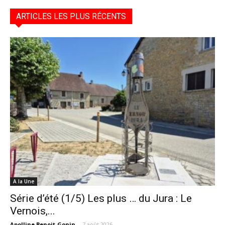
ARTICLES LES PLUS RÉCENTS
A la Une
Série d’été (1/5) Les plus … du Jura : Le
Vernois,...
Apolline Benoit-Gonin
-
7 août 2026