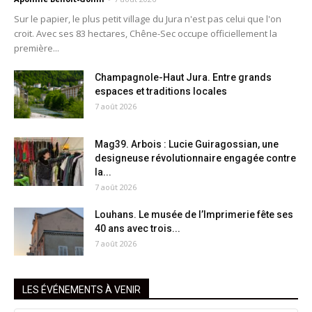
Sur le papier, le plus petit village du Jura n'est pas celui que l'on
croit. Avec ses 83 hectares, Chêne-Sec occupe officiellement la
première...
Champagnole-Haut Jura. Entre grands
espaces et traditions locales
7 août 2026
Mag39. Arbois : Lucie Guiragossian, une
designeuse révolutionnaire engagée contre
la...
7 août 2026
Louhans. Le musée de l’Imprimerie fête ses
40 ans avec trois...
7 août 2026
LES ÉVÉNEMENTS À VENIR