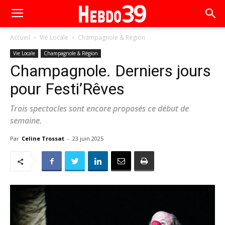
Accueil
Vie Locale
Champagnole & Région
Vie Locale
Champagnole & Région
Champagnole. Derniers jours
pour Festi’Rêves
Trois spectacles sont encore proposés ce début de
semaine.
Par
Celine Trossat
-
23 juin 2025