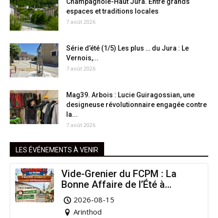
Champagnole-Haut Jura. Entre grands
espaces et traditions locales
7 août 2026
Série d’été (1/5) Les plus … du Jura : Le
Vernois,...
7 août 2026
Mag39. Arbois : Lucie Guiragossian, une
designeuse révolutionnaire engagée contre
la...
7 août 2026
LES ÉVÉNEMENTS À VENIR
Vide-Grenier du FCPM : La
Bonne Affaire de l’Été à
Arinthod !
2026-08-15
Arinthod