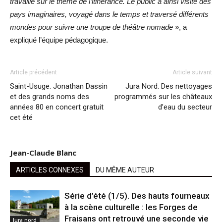
travaillé sur le thème de l’itinérance. Le public a ainsi visité des
pays imaginaires, voyagé dans le temps et traversé différents
mondes pour suivre une troupe de théâtre nomade
», a
expliqué l’équipe pédagogique.
Article précédent
Article suivant
Saint-Usuge. Jonathan Dassin
Jura Nord. Des nettoyages
et des grands noms des
programmés sur les châteaux
années 80 en concert gratuit
d’eau du secteur
cet été
Jean-Claude Blanc
ARTICLES CONNEXES
DU MÊME AUTEUR
Série d’été (1/5). Des hauts fourneaux
à la scène culturelle : les Forges de
Fraisans ont retrouvé une seconde vie
Jura nord