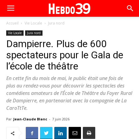
Accueil
Vie Locale
Jura nord
Vie Locale
Jura nord
Dampierre. Plus de 600
spectateurs pour le Gala de
l’école de théâtre
En cette fin du mois de mai, le public était une fois de
plus au rendez-vous pour découvrir les spectacles des
comédiens amateurs de l’École de Théâtre du Foyer Rural
de Dampierre, en partenariat avec la compagnie de La
CaroTtTe.
Par
Jean-Claude Blanc
-
7 juin 2026