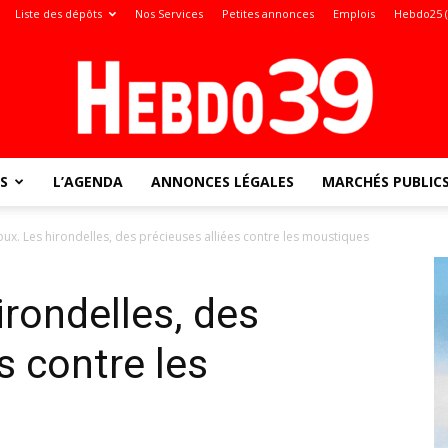
Liste des dépôts
Nos Services
Petites annonces
Emplois
Hebdo25 
S
L’AGENDA
ANNONCES LÉGALES
MARCHÉS PUBLIC
Jura
ux. Les hirondelles, des précieuses alliées contre les moustiques
irondelles, des
:
s contre les