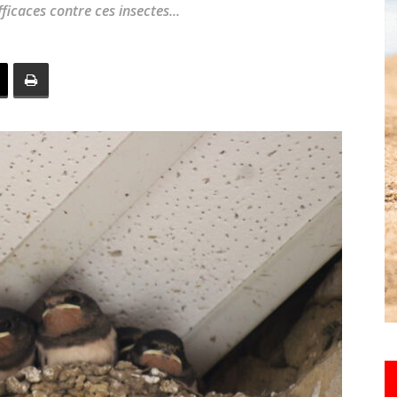
ficaces contre ces insectes...
toute
l'info
locale
–