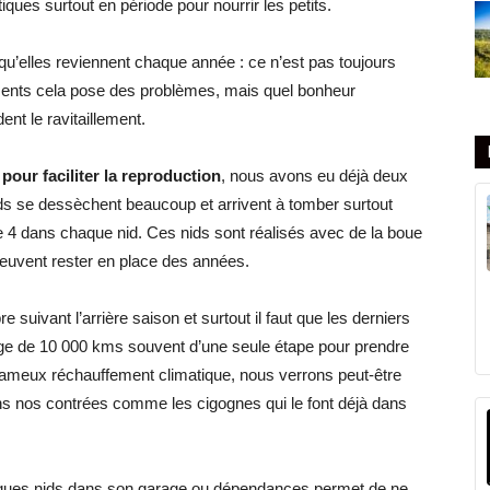
ques surtout en période pour nourrir les petits.
 qu’elles reviennent chaque année : ce n’est pas toujours
éments cela pose des problèmes, mais quel bonheur
ent le ravitaillement.
 pour faciliter la reproduction
, nous avons eu déjà deux
 nids se dessèchent beaucoup et arrivent à tomber surtout
e 4 dans chaque nid. Ces nids sont réalisés avec de la boue
 peuvent rester en place des années.
 suivant l’arrière saison et surtout il faut que les derniers
yage de 10 000 kms souvent d’une seule étape pour prendre
 fameux réchauffement climatique, nous verrons peut-être
ans nos contrées comme les cigognes qui le font déjà dans
elques nids dans son garage ou dépendances permet de ne