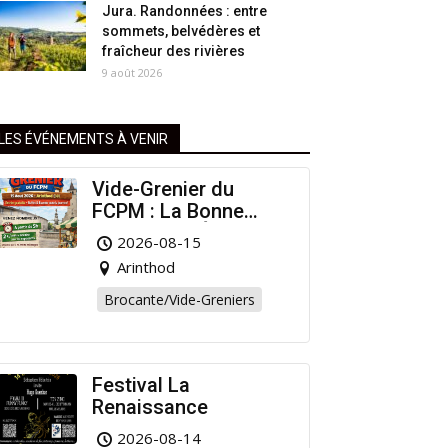
Jura. Randonnées : entre
sommets, belvédères et
fraîcheur des rivières
9 août 2026
LES ÉVÉNEMENTS À VENIR
Vide-Grenier du
FCPM : La Bonne
Affaire de l’Été à
2026-08-15
Arinthod !
Arinthod
Brocante/Vide-Greniers
Festival La
Renaissance
2026-08-14