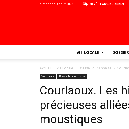
C
dimanche 9 août 2026
30.7
Lons-le-Saunier
VIE LOCALE
DOSSIER
Accueil
Vie Locale
Bresse Louhannaise
Courlao
Vie Locale
Bresse Louhannaise
Courlaoux. Les h
précieuses alliée
moustiques