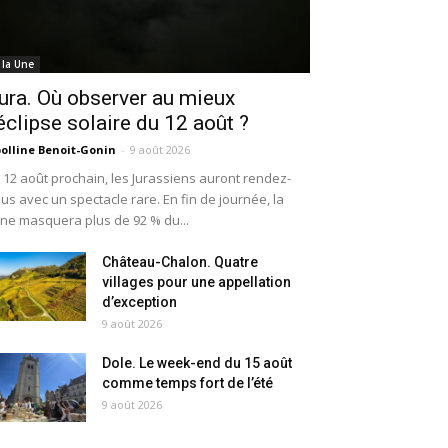
 la Une
ura. Où observer au mieux
’éclipse solaire du 12 août ?
olline Benoit-Gonin
-
9 août 2026
 12 août prochain, les Jurassiens auront rendez-
us avec un spectacle rare. En fin de journée, la
ne masquera plus de 92 % du...
Château-Chalon. Quatre
villages pour une appellation
d’exception
9 août 2026
Dole. Le week-end du 15 août
comme temps fort de l’été
9 août 2026