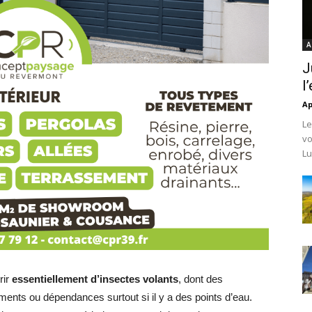
A
J
l
Ap
Le
vo
Lu
rir
essentiellement d’insectes volants
, dont des
ents ou dépendances surtout si il y a des points d’eau.