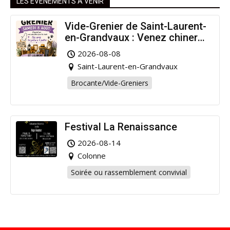
LES ÉVÉNEMENTS À VENIR
Vide-Grenier de Saint-Laurent-
en-Grandvaux : Venez chiner
pour la bonne cause !
2026-08-08
Saint-Laurent-en-Grandvaux
Brocante/Vide-Greniers
Festival La Renaissance
2026-08-14
Colonne
Soirée ou rassemblement convivial