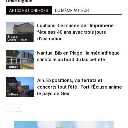
Odile Rigaud
ARTICLES CONNEXES
DU MÊME AUTEUR
Louhans. Le musée de l’Imprimerie
fête ses 40 ans avec trois jours
Bresse
d’animation
Louhannaise
Nantua. Bib en Plage : la médiathèque
s’installe au bord du lac cet été
Culture
Ain. Expositions, via ferrata et
concerts tout l’été : Fort l’Écluse anime
le pays de Gex
Culture