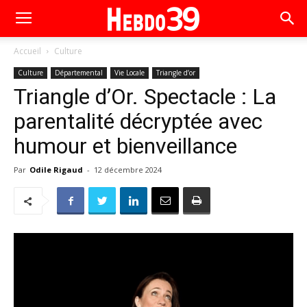
Accueil
Culture
Culture
Départemental
Vie Locale
Triangle d’or
Triangle d’Or. Spectacle : La
parentalité décryptée avec
humour et bienveillance
Par
Odile Rigaud
-
12 décembre 2024