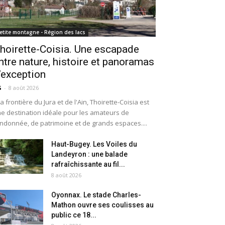
etite montagne - Région des lacs
hoirette-Coisia. Une escapade
ntre nature, histoire et panoramas
’exception
G
-
8 août 2026
la frontière du Jura et de l'Ain, Thoirette-Coisia est
e destination idéale pour les amateurs de
ndonnée, de patrimoine et de grands espaces....
Haut-Bugey. Les Voiles du
Landeyron : une balade
rafraîchissante au fil...
8 août 2026
Oyonnax. Le stade Charles-
Mathon ouvre ses coulisses au
public ce 18...