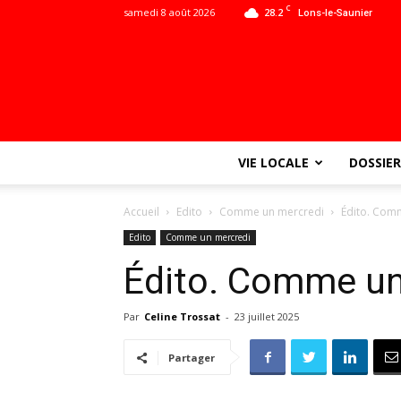
C
samedi 8 août 2026
28.2
Lons-le-Saunier
VIE LOCALE
DOSSIER
Accueil
Edito
Comme un mercredi
Édito. Com
Edito
Comme un mercredi
Édito. Comme un
Par
Celine Trossat
-
23 juillet 2025
Partager