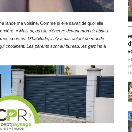
P
me lance ma voisine. Comme si elle savait de quoi elle
T
dernière.
« Mais si, qu’elle s’énerve devant mon air abattu.
e
 mes courses. D’habitude, il n’y a pas autant de monde
d
qui chouinent. Les parents sont au bureau, les gamins à
A
À 
un
ra