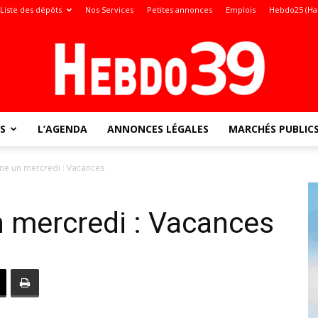
Liste des dépôts
Nos Services
Petites annonces
Emplois
Hebdo25 (Ha
S
L’AGENDA
ANNONCES LÉGALES
MARCHÉS PUBLIC
Jura
me un mercredi : Vacances
 mercredi : Vacances
: