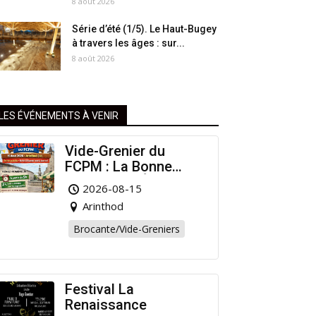
8 août 2026
Série d’été (1/5). Le Haut-Bugey
à travers les âges : sur...
8 août 2026
LES ÉVÉNEMENTS À VENIR
Vide-Grenier du
FCPM : La Bonne
Affaire de l’Été à
2026-08-15
Arinthod !
Arinthod
Brocante/Vide-Greniers
Festival La
Renaissance