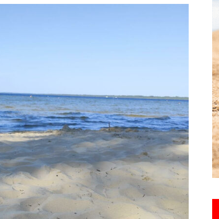
toute
l'info
locale
–