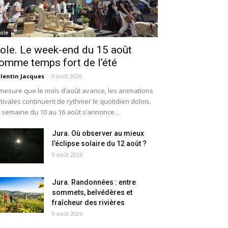
ole
ole. Le week-end du 15 août
omme temps fort de l’été
lentin Jacques
-
9 août 2026
mesure que le mois d’août avance, les animations
tivales continuent de rythmer le quotidien dolois.
 semaine du 10 au 16 août s’annonce...
Jura. Où observer au mieux
l’éclipse solaire du 12 août ?
9 août 2026
Jura. Randonnées : entre
sommets, belvédères et
fraîcheur des rivières
9 août 2026