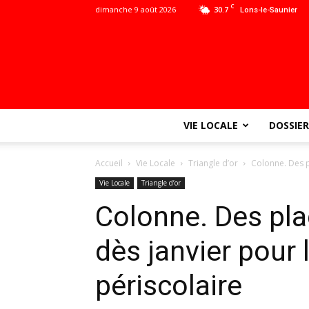
C
dimanche 9 août 2026
30.7
Lons-le-Saunier
VIE LOCALE
DOSSIER
Accueil
Vie Locale
Triangle d’or
Colonne. Des p
Vie Locale
Triangle d’or
Colonne. Des pl
dès janvier pour 
périscolaire