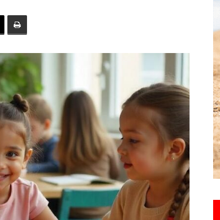
toute
l'info
locale
–