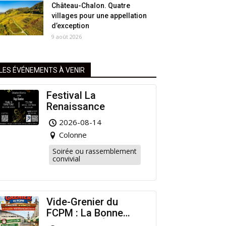
Château-Chalon. Quatre
villages pour une appellation
d’exception
9 août 2026
LES ÉVÉNEMENTS À VENIR
Festival La
Renaissance
2026-08-14
Colonne
Soirée ou rassemblement
convivial
Vide-Grenier du
FCPM : La Bonne
Affaire de l’Été à