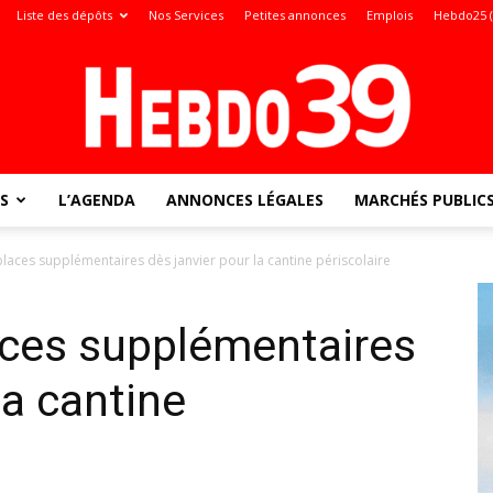
Liste des dépôts
Nos Services
Petites annonces
Emplois
Hebdo25 
S
L’AGENDA
ANNONCES LÉGALES
MARCHÉS PUBLIC
Jura
laces supplémentaires dès janvier pour la cantine périscolaire
aces supplémentaires
:
la cantine