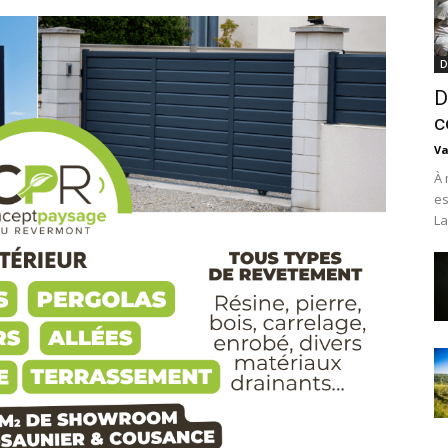
D
D
c
Va
À 
es
La