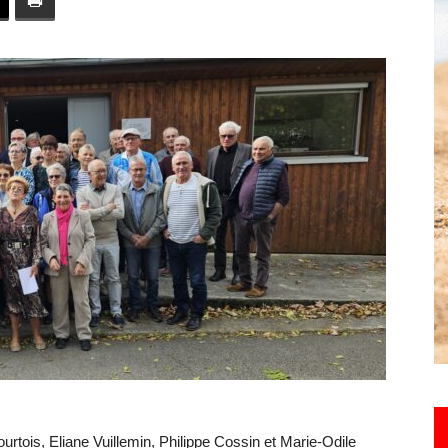
toute
l'info
locale
–
urtois, Eliane Vuillemin, Philippe Cossin et Marie-Odile