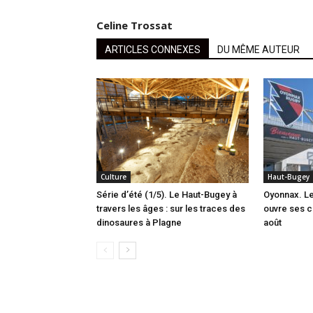
Celine Trossat
ARTICLES CONNEXES
DU MÊME AUTEUR
Culture
Haut-Bugey
Série d’été (1/5). Le Haut-Bugey à
Oyonnax. L
travers les âges : sur les traces des
ouvre ses c
dinosaures à Plagne
août