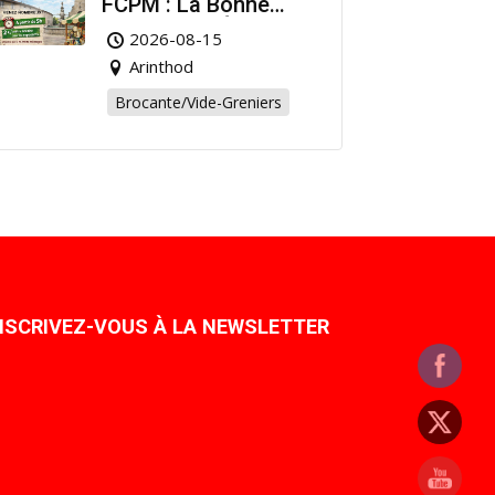
FCPM : La Bonne
Affaire de l’Été à
2026-08-15
Arinthod !
Arinthod
Brocante/Vide-Greniers