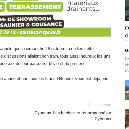
H
O
o
1
gnole que le dimanche 19 octobre, a eu lieu cette
Ma
s discussions allaient bon train, tous aussi heureux les uns
Le
eunesse, de leur parcours de vie et du présent.
vi
n’
ue année et non tous les 5 ans ! Rendez-vous est déjà pris
Article suivant
Oyonnax. Les bacheliers récompensés à
Oyonnax