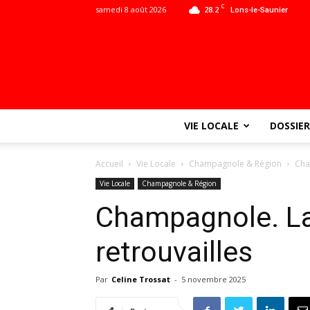
C
samedi 8 août 2026
28.2
Lons-le-Saunier
VIE LOCALE
DOSSIER
Accueil
Vie Locale
Champagnole & Région
Cha
Vie Locale
Champagnole & Région
Champagnole. La
retrouvailles
Par
Celine Trossat
-
5 novembre 2025