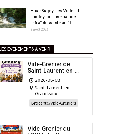
Haut-Bugey. Les Voiles du
Landeyron : une balade
rafraîchissante au fil...
8 août 2026
LES ÉVÉNEMENTS À VENIR
Vide-Grenier de
Saint-Laurent-en-
Grandvaux : Venez
2026-08-08
chiner pour la bonne
Saint-Laurent-en-
cause !
Grandvaux
Brocante/Vide-Greniers
Vide-Grenier du