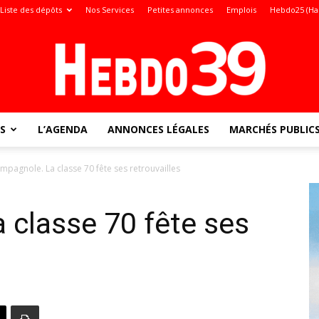
Liste des dépôts
Nos Services
Petites annonces
Emplois
Hebdo25 (Ha
S
L’AGENDA
ANNONCES LÉGALES
MARCHÉS PUBLIC
Jura
mpagnole. La classe 70 fête ses retrouvailles
 classe 70 fête ses
: